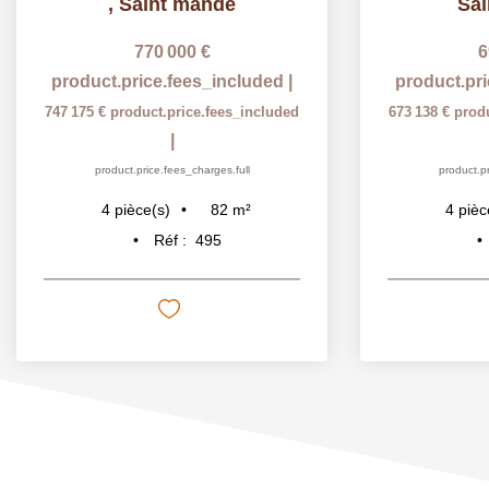
,
Saint mande
Sa
770 000 €
6
product.price.fees_included
|
product.pr
747 175 €
product.price.fees_included
673 138 €
prod
|
product.price.fees_charges.full
product.pr
82
m²
4
pièce(s)
4
pièc
Réf :
495