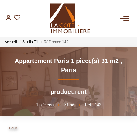
ACHETER
Accueil
Studio T1
Référence 142
LOUER
Appartement Paris 1 pièce(s) 31 m2
,
BIENS VENDUS
Paris
ESTIMER
product.rent
NOTRE AGENCE
1
pièce(s)
•
31
m²
•
Réf : 142
Qui Sommes Nous
Loué
Notre Équipe