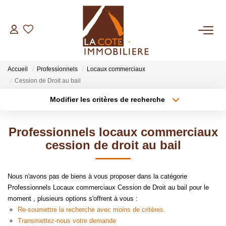
ACHETER
Accueil
Professionnels
Locaux commerciaux
LOUER
Cession de Droit au bail
Modifier les critères de recherche
BIENS VENDUS
Localisation
Type de transaction
Surface min
Professionnels locaux commerciaux
Type de bien
ESTIMER
cession de droit au bail
Plus de critères
Budget max
NOTRE AGENCE
Créer une alerte
Nous n'avons pas de biens à vous proposer dans la catégorie
Professionnels Locaux commerciaux Cession de Droit au bail pour le
Qui Sommes Nous
moment , plusieurs options s'offrent à vous :
Notre Équipe
Re-soumettre la recherche avec moins de critères.
Transmettez-nous votre demande
Nous Rejoindre