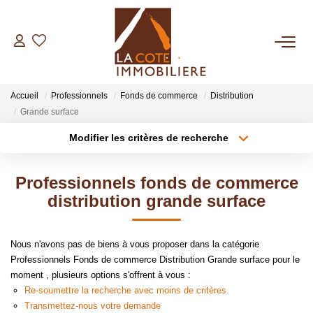
ACHETER
Accueil
Professionnels
Fonds de commerce
Distribution
LOUER
Grande surface
Modifier les critères de recherche
Type de transaction
Localisation
BIENS VENDUS
Acheter
Localisation
Professionnels fonds de commerce
Type de bien
ESTIMER
Sélectionnez...
Surface min
distribution grande surface
Plus de critères
Budget max
NOTRE AGENCE
Nous n'avons pas de biens à vous proposer dans la catégorie
Professionnels Fonds de commerce Distribution Grande surface pour le
Créer une alerte
Qui Sommes Nous
moment , plusieurs options s'offrent à vous :
Re-soumettre la recherche avec moins de critères.
Notre Équipe
Transmettez-nous votre demande