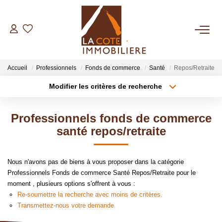
ACHETER
Accueil
Professionnels
Fonds de commerce
Santé
Repos/Retraite
LOUER
Modifier les critères de recherche
Type de transaction
Localisation
Acheter
Localisation
BIENS VENDUS
Professionnels fonds de commerce
Type de bien
Sélectionnez...
Surface min
santé repos/retraite
ESTIMER
Plus de critères
Budget max
Nous n'avons pas de biens à vous proposer dans la catégorie
NOTRE AGENCE
Professionnels Fonds de commerce Santé Repos/Retraite pour le
Créer une alerte
moment , plusieurs options s'offrent à vous :
Qui Sommes Nous
Re-soumettre la recherche avec moins de critères.
Transmettez-nous votre demande
Notre Équipe