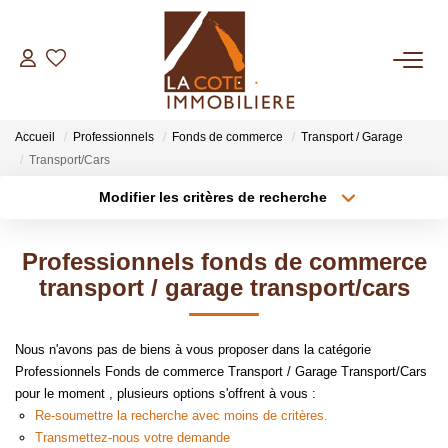
ACHETER
Accueil
Professionnels
Fonds de commerce
Transport / Garage
LOUER
Transport/Cars
Modifier les critères de recherche
Type de transaction
Localisation
BIENS VENDUS
Acheter
Localisation
Professionnels fonds de commerce
Type de bien
ESTIMER
Sélectionnez...
Surface min
transport / garage transport/cars
Plus de critères
Budget max
NOTRE AGENCE
Nous n'avons pas de biens à vous proposer dans la catégorie
Professionnels Fonds de commerce Transport / Garage Transport/Cars
Créer une alerte
Qui Sommes Nous
pour le moment , plusieurs options s'offrent à vous :
Re-soumettre la recherche avec moins de critères.
Notre Équipe
Transmettez-nous votre demande