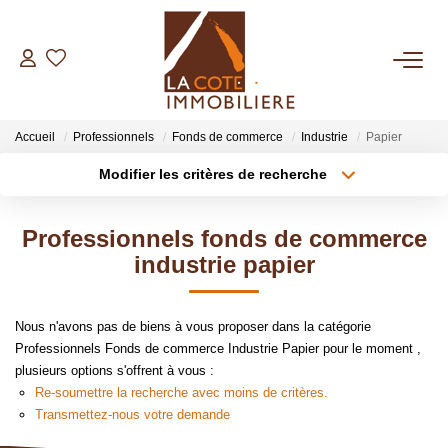
ACHETER
Accueil
Professionnels
Fonds de commerce
Industrie
Papier
LOUER
Modifier les critères de recherche
Type de transaction
Localisation
Acheter
Localisation
BIENS VENDUS
Professionnels fonds de commerce
Type de bien
Sélectionnez...
Surface min
industrie papier
ESTIMER
Plus de critères
Budget max
Nous n'avons pas de biens à vous proposer dans la catégorie
NOTRE AGENCE
Professionnels Fonds de commerce Industrie Papier pour le moment ,
Créer une alerte
plusieurs options s'offrent à vous :
Qui Sommes Nous
Re-soumettre la recherche avec moins de critères.
Transmettez-nous votre demande
Notre Équipe