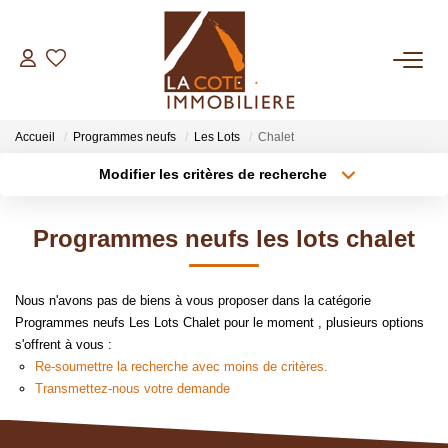
ACHETER
Accueil
Programmes neufs
Les Lots
Chalet
LOUER
Modifier les critères de recherche
Type de transaction
Localisation
Acheter
Localisation
BIENS VENDUS
Programmes neufs les lots chalet
Type de bien
Sélectionnez...
Surface min
ESTIMER
Nous n'avons pas de biens à vous proposer dans la catégorie
Plus de critères
Budget max
Programmes neufs Les Lots Chalet pour le moment , plusieurs options
NOTRE AGENCE
s'offrent à vous :
Créer une alerte
Re-soumettre la recherche avec moins de critères.
Qui Sommes Nous
Transmettez-nous votre demande
Notre Équipe