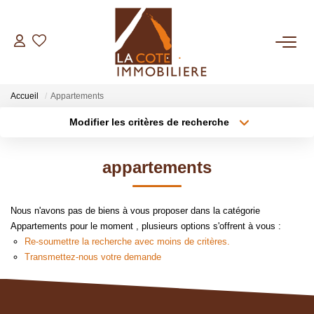
ACHETER
Accueil
Appartements
LOUER
Modifier les critères de recherche
Type de transaction
Localisation
Acheter
Localisation
BIENS VENDUS
appartements
Type de bien
Sélectionnez...
Surface min
ESTIMER
Nous n'avons pas de biens à vous proposer dans la catégorie
Plus de critères
Budget max
Appartements pour le moment , plusieurs options s'offrent à vous :
NOTRE AGENCE
Re-soumettre la recherche avec moins de critères.
Créer une alerte
Transmettez-nous votre demande
Qui Sommes Nous
Notre Équipe