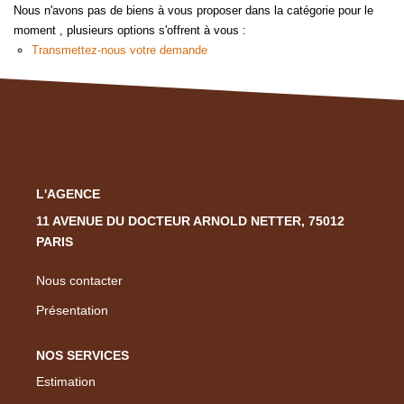
Nous Rejoindre
Nous n'avons pas de biens à vous proposer dans la catégorie pour le
moment , plusieurs options s'offrent à vous :
Nos Actualités
Transmettez-nous votre demande
CONTACT
EN
L'AGENCE
11 AVENUE DU DOCTEUR ARNOLD NETTER, 75012
PARIS
Nous contacter
Présentation
NOS SERVICES
Estimation