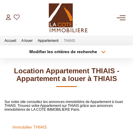
ACHETER
Accueil
A louer
Appartement
THIAIS
LOUER
Modifier les critères de recherche
Type de transaction
Localisation
Acheter
Localisation
BIENS VENDUS
Location Appartement THIAIS -
Type de bien
Sélectionnez...
Surface min
Appartement a louer à THIAIS
ESTIMER
Plus de critères
Budget max
NOTRE AGENCE
Sur notre site consultez les annonces immobilière de Appartement à louer
THIAIS. Trouvez votre Appartement sur THIAIS grâce aux annonces
Créer une alerte
immobilières de LA COTE IMMOBILIERE Paris.
Qui Sommes Nous
Notre Équipe
Immobilier THIAIS