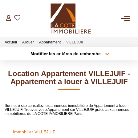
ACHETER
Accueil
A louer
Appartement
VILLEJUIF
LOUER
Modifier les critères de recherche
Type de transaction
Localisation
Acheter
Localisation
BIENS VENDUS
Location Appartement VILLEJUIF -
Type de bien
Sélectionnez...
Surface min
Appartement a louer à VILLEJUIF
ESTIMER
Plus de critères
Budget max
NOTRE AGENCE
Sur notre site consultez les annonces immobilière de Appartement à louer
VILLEJUIF. Trouvez votre Appartement sur VILLEJUIF grâce aux annonces
Créer une alerte
immobilières de LA COTE IMMOBILIERE Paris.
Qui Sommes Nous
Notre Équipe
Immobilier VILLEJUIF