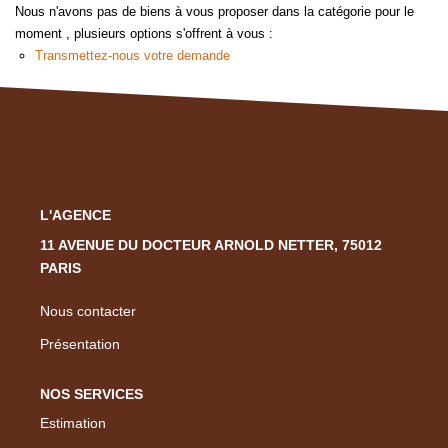
Nous Rejoindre
Nous n'avons pas de biens à vous proposer dans la catégorie pour le
moment , plusieurs options s'offrent à vous :
Nos Actualités
Transmettez-nous votre demande
CONTACT
EN
L'AGENCE
11 AVENUE DU DOCTEUR ARNOLD NETTER, 75012
PARIS
Nous contacter
Présentation
NOS SERVICES
Estimation