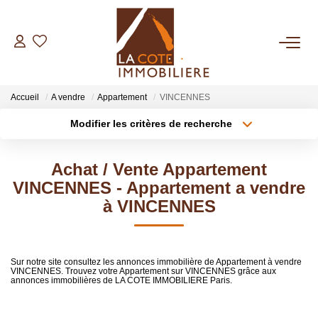
ACHETER
Accueil
A vendre
Appartement
VINCENNES
LOUER
Modifier les critères de recherche
Type de transaction
Localisation
Acheter
Localisation
BIENS VENDUS
Achat / Vente Appartement
Type de bien
Sélectionnez...
Surface min
VINCENNES - Appartement a vendre
ESTIMER
à VINCENNES
Plus de critères
Budget max
NOTRE AGENCE
Créer une alerte
Sur notre site consultez les annonces immobilière de Appartement à vendre
VINCENNES. Trouvez votre Appartement sur VINCENNES grâce aux
Qui Sommes Nous
annonces immobilières de LA COTE IMMOBILIERE Paris.
Notre Équipe