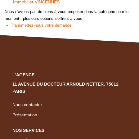
Immobilier VINCENNES
Nous Rejoindre
Nous n'avons pas de biens à vous proposer dans la catégorie pour le
Nos Actualités
moment , plusieurs options s'offrent à vous :
Transmettez-nous votre demande
CONTACT
EN
L'AGENCE
11 AVENUE DU DOCTEUR ARNOLD NETTER, 75012
PARIS
Nous contacter
Présentation
NOS SERVICES